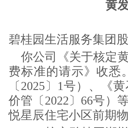
黄
碧桂园生活服务集团
你公司《
关于
核定
费标准
的请示》收悉
〔
2025
〕
1
号）、
《黄
价管〔
2022
〕
66
号）
悦星辰
住宅小区前期