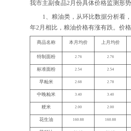
我市主副食品
2月
份
具体
价格监测形
1、
粮油类，从环比数据分析看
年2月相比，粮油价格有涨有跌。价格
商品名称
本月均价
上月均价
特制面粉
2.76
2.76
标准面粉
2.54
2.54
早籼米
2.68
2.78
中晚籼米
3.40
3.40
粳米
2.00
2.00
花生油
160.88
160.88