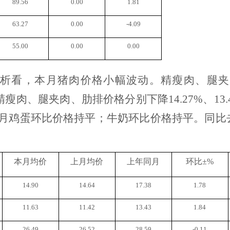
89.56
0.00
1.81
63.27
0.00
-4.09
55.00
0.00
0.00
析看，本月猪肉价格小幅波动。精瘦肉、腿夹肉
，精瘦肉、腿夹肉、肋排价格分别下降14.27%、13
本月鸡蛋环比价格持平；牛奶环比价格持平。同比去
本月均价
上月均价
上年同月
环比
±%
14.90
14.64
17.38
1.78
11.63
11.42
13.43
1.84
26.49
26.52
28.59
-0.11