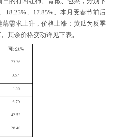
前三的有西红柿、青椒、包菜，分别下
、18.25%、17.85%。本月受春节前后
莲藕需求上升，价格上涨；黄瓜为反季
落。其余价格变动详见下表
。
同比
±%
73.26
3.57
-4.55
-6.70
42.52
28.40