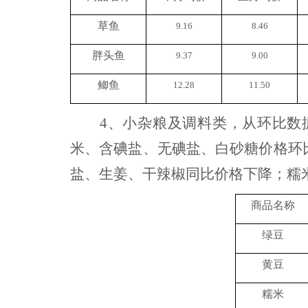
草鱼
9.16
8.46
胖头鱼
9.37
9.00
鲫鱼
12.28
11.50
4、
小杂粮及调料
类
，
从环比数
米、
含碘盐、无碘盐
、白砂糖价格环
盐、
生姜、干辣椒同比价格下降；糯
商品名称
绿豆
黄豆
糯米