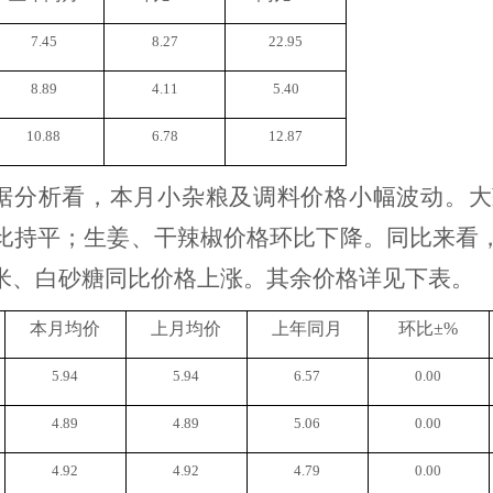
7.45
8.27
22.95
8.89
4.11
5.40
10.88
6.78
12.87
据分析看，本月小杂粮及调料价格小幅波动。
大
比持平；生姜
、干辣椒
价格环比下降。同比来看
米、白砂糖同比价格上涨。
其余价格详见下表。
本月均价
上月均价
上年同月
环比
±%
5.94
5.94
6.57
0.00
4.89
4.89
5.06
0.00
4.92
4.92
4.79
0.00