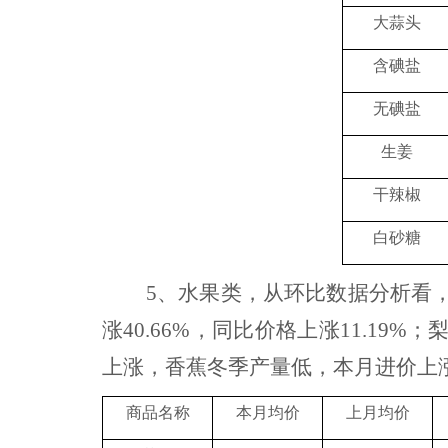
大蒜头
含碘盐
无碘盐
生姜
干辣椒
白砂糖
5
、水果类，
从环比数据分析看
涨40.66%，同比价格上涨11.1
上涨，香蕉冬季产量低，本月进价上
商品名称
本月均价
上月均价