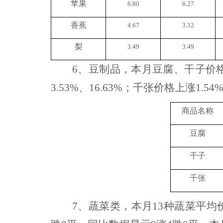
苹果
6.80
6.27
香蕉
4.67
3.32
梨
3.49
3.49
6、
豆制品，本月豆腐、干子价
3.53%、16.63%；千张价格上涨1.54
商品名称
豆腐
干子
千张
7、
蔬菜类，本月
13种
蔬菜
平均