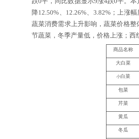
跌0平
，
同比
数据显示
9涨4跌
0平
。
本
降
12.50%、12.26%、3.82%；
蔬菜消费需求上升影响，蔬菜价格整
节蔬菜，冬季产量低，价格上涨；西
商品名称
大白菜
白菜
小
包菜
芹菜
黄瓜
冬瓜