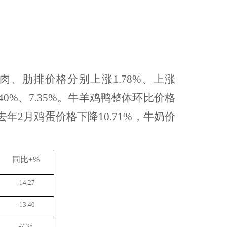
、肋排价格分别上涨1.78%、上涨
.40%、7.35%。牛羊鸡鸭整体环比价格
年2月鸡蛋价格下降10.71%，牛奶价
同比
±%
-14.27
-13.40
-7.35