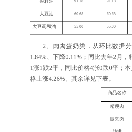
菜籽油
91.18
91.18
大豆油
60.68
60.68
大豆调和油
55.00
55.00
2、肉禽蛋奶类，从环比数据分
1.84%、下降0.11%；同比去年2月
1涨1跌2平，同比价格4涨0跌0平；
格上涨4.26%。其余
详见下表。
商品名称
精瘦肉
腿夹肉
肋排