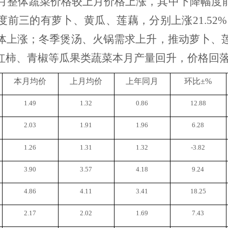
月整体蔬菜价格较上月价格上涨，其中下降幅度
上涨幅度前三的有萝卜、黄瓜、莲藕，分别上涨21.52%
体上涨；冬季煲汤、火锅需求上升，推动萝卜、
红柿、青椒等瓜果类蔬菜本月产量回升，价格回
本月均价
上月均价
上年同月
环比
±%
1.49
1.32
0.86
12.88
2.03
1.91
1.96
6.28
1.26
1.31
1.32
-3.82
3.90
3.57
4.18
9.24
4.86
4.11
3.41
18.25
2.17
2.02
1.69
7.43