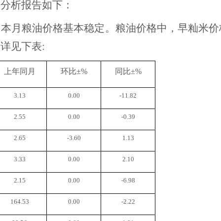
势分析
报告
如下：
，本月粮油价格基本稳定。粮油价格中，早籼米价
详见下表:
上年同月
环比
±%
同比
±%
3.13
0.00
-11.82
2.55
0.00
-0.39
2.65
-3.60
1.13
3.33
0.00
2.10
2.15
0.00
-6.98
164.53
0.00
-2.22