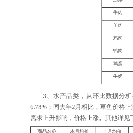
牛肉
羊肉
鸡肉
鸭肉
鸡蛋
牛奶
3、
水产品
类，
从环比数据分析
6.78%；同去年2月相比，草鱼价格上
需求上升影响，价格上涨。其他
详见
商品名称
本月均价
上月均价