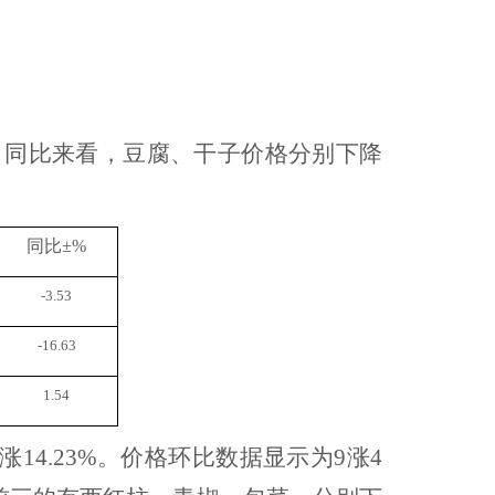
。同比来看，豆腐、干子价格分别下降
同比
±%
-3.53
-16.63
1.54
涨
14.23
%
。
价格环比数据
显示
为
9涨4