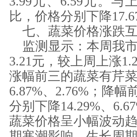
3.99元、6.59元
比，价格分别下降17.67
七
、蔬菜价格
涨跌
监测显示：本周我
3.21
元，较上周
上涨
1.
涨幅前三的
蔬菜有芹
6.87%、2.76%；降幅
分别下降
14.29%、6.6
蔬菜价格
呈小幅波动
期寒潮影响，生长周