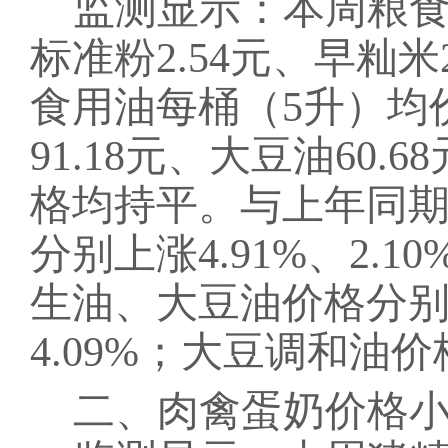
监测显示：本周
粮
标准粉2.54元、早籼米2
食用油每桶（5升）均价
91.18元、大豆油60.
格均持平。
与上年同
分别上涨
4.91%、2.10
生油、大豆油价格分
4.09%；
大豆调和油
价
二、
肉禽蛋奶
价格