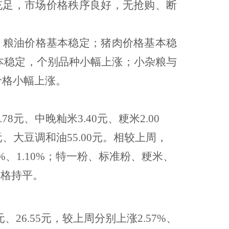
充足，市场价格秩序良好，无抢购、断
：粮油价格基本稳定；猪肉价格基本稳
本稳定，个别品种小幅上涨；小杂粮与
价格小幅上涨。
78元、中晚籼米3.40元、粳米2.00
元、大豆调和油55.00元。相较上周，
%
、
1.10%
；
特一粉、
标准粉
、
粳米、
价格持平。
元、
26.55
元，较上周分别
上涨
2.57%、