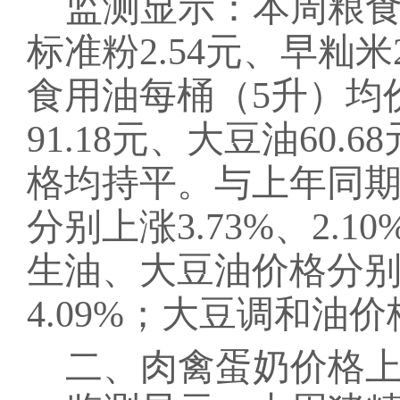
监测显示：本周
粮
标准粉2.54元、早籼米2
食用油每桶（5升）均价
91.18元、大豆油60.
格均持平。
与上年同
分别上涨
3.73%、2.10
生油、大豆油价格分
4.09%；
大豆调和油
价
二、
肉禽蛋奶
价格