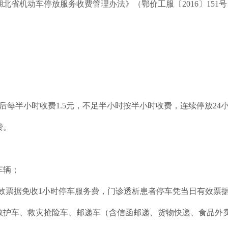
湖北省机动车停放服务收费管理办法》（鄂价工服〔2016〕15
每半小时收费1.5元，不足半小时按半小时收费，连续停放24小
费。
车辆；
效票据免收1小时停车服务费，门诊透析患者停车凭当日有效票据
救护车、救灾抢险车、邮递车（含信函邮递、货物快递、食品外