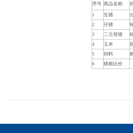
序号
商品名称
1
生猪
2
仔猪
3
二元母猪
4
玉米
5
饲料
6
猪粮比价